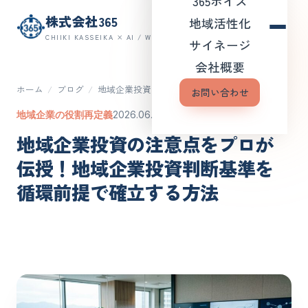
365ボイス
株式会社365
地域活性化
CHIIKI KASSEIKA × AI / WEB
サイネージ
会社概要
ホーム
/
ブログ
/
地域企業投資の注意点をプロが…
お問い合わせ
地域企業の役割再定義
2026.06.03
地域企業投資の注意点をプロが
伝授！地域企業投資判断基準を
循環前提で確立する方法