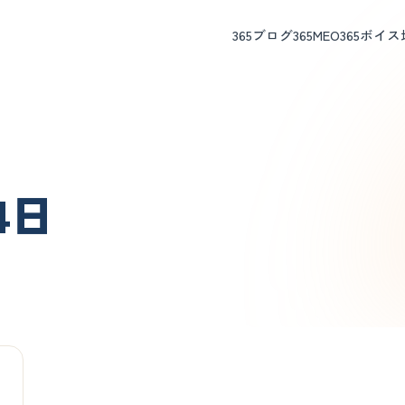
365ブログ
365MEO
365ボイス
14日