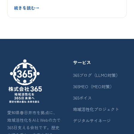
続きを読む
→
サービス
365ブログ（LLMO対策）
365MEO（MEO対策）
365ボイス
地域活性化プロジェクト
愛知県春日井市を拠点に、
地域活性化をAIとWebの力で
デジタルサイネージ
365日支える会社です。歴史