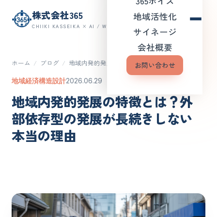
365ボイス
株式会社365
地域活性化
CHIIKI KASSEIKA × AI / WEB
サイネージ
会社概要
ホーム
/
ブログ
/
地域内発的発展の特徴とは？外…
お問い合わせ
地域経済構造設計
2026.06.29
地域内発的発展の特徴とは？外
部依存型の発展が長続きしない
本当の理由