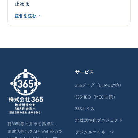
止める
続きを読む
→
サービス
365ブログ（LLMO対策）
365MEO（MEO対策）
365ボイス
地域活性化プロジェクト
愛知県春日井市を拠点に、
地域活性化をAIとWebの力で
デジタルサイネージ