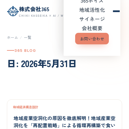
365ボイス
株式会社365
地域活性化
CHIIKI KASSEIKA × AI / WEB
サイネージ
会社概要
ホーム
/
一覧
お問い合わせ
365 BLOG
日: 2026年5月31日
地域経済構造設計
2026.05.31
地域産業空洞化の原因を徹底解明！地域産業空
洞化を「再配置戦略」による循環再構築で食い