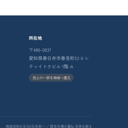
所在地
〒486-0837
愛知県春日井市春見町52-9 シ
ティイトウビル 1階-A
売上の一部を地域へ還元
地域活性化を365日未来へ ／ 歴史を積み重ね 未来を創る