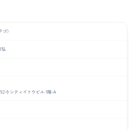
クゴ）
宗弘
-9 シティイトウビル 1階-A