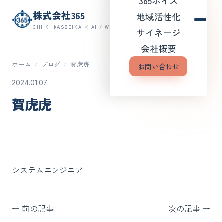
365ボイス
株式会社365
地域活性化
CHIIKI KASSEIKA × AI / WEB
サイネージ
会社概要
ホーム
/
ブログ
/
賀虎虎
お問い合わせ
2024.01.07
賀虎虎
システムエンジニア
← 前の記事
次の記事 →