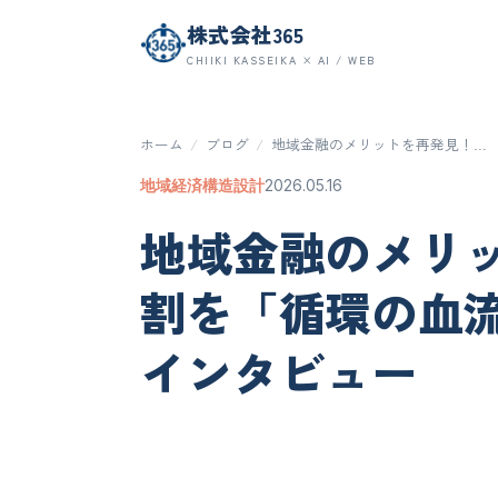
株式会社365
CHIIKI KASSEIKA × AI / WEB
ホーム
/
ブログ
/
地域金融のメリットを再発見！…
地域経済構造設計
2026.05.16
地域金融のメリ
割を「循環の血
インタビュー