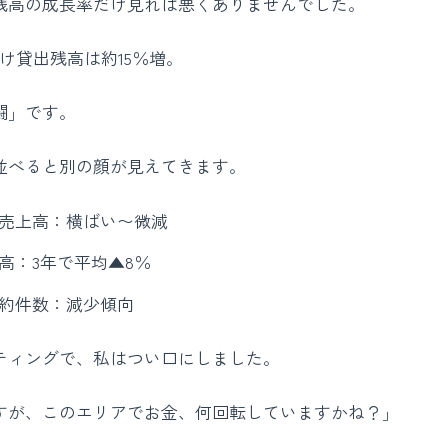
残高の成長率だけ見れば悪くありませんでした。
け貸出残高は約15％増。
闘」です。
並べると別の顔が見えてきます。
売上高：横ばい〜微減
高：3年で平均▲8％
約件数：減少傾向
ティングで、私はつい口にしました。
すが、このエリアでお金、何回転していますかね？」