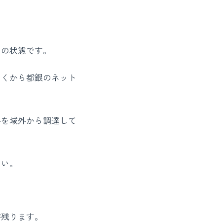
」の状態です。
つくから都銀のネット
半を域外から調達して
ない。
が残ります。