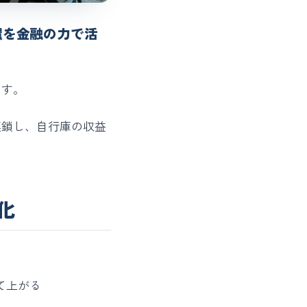
環を金融の力で活
ます。
連鎖し、自行庫の収益
化
て上がる