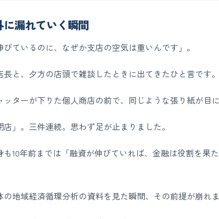
外に漏れていく瞬間
伸びているのに、なぜか支店の空気は重いんです」。
店長と、夕方の店頭で雑談したときに出てきたひと言です
ャッターが下りた個人商店の前で、同じような張り紙が目
閉店」。三件連続。思わず足が止まりました。
身も10年前までは「融資が伸びていれば、金融は役割を果
体の地域経済循環分析の資料を見た瞬間、その前提が崩れ