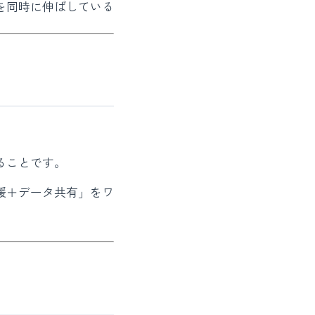
を同時に伸ばしている
ることです。
援＋データ共有」をワ