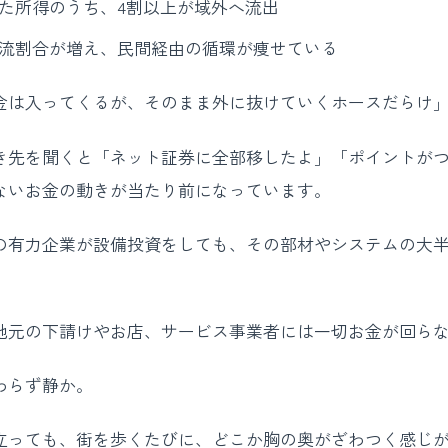
た所得のうち、4割以上が域外へ流出
流割合が増え、民間経由の循環が痩せている
金は入ってくるが、そのまま外に抜けていくホースだらけ
き先を聞くと「ネット証券に全部移したよ」「ポイントが
ないお金の動きが当たり前になっています。
の有力企業が設備投資をしても、その部材やシステムの大
。
地元の下請けやお店、サービス事業者には一切お金が回ら
わらず静か。
立っても、街を歩くたびに、どこか胸の奥がざわつく感じ