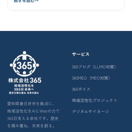
続きを読む
→
サービス
365ブログ（LLMO対策）
365MEO（MEO対策）
365ボイス
地域活性化プロジェクト
愛知県春日井市を拠点に、
地域活性化をAIとWebの力で
デジタルサイネージ
365日支える会社です。歴史
を積み重ね、未来を創る。