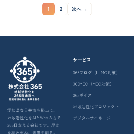
投稿のページ送り
1
2
次へ →
サービス
365ブログ（LLMO対策）
365MEO（MEO対策）
365ボイス
地域活性化プロジェクト
愛知県春日井市を拠点に、
地域活性化をAIとWebの力で
デジタルサイネージ
365日支える会社です。歴史
を積み重ね、未来を創る。