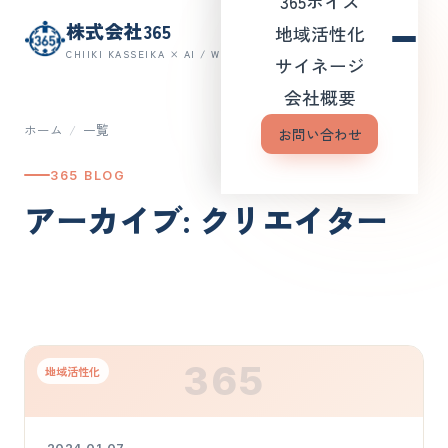
365ボイス
株式会社365
地域活性化
CHIIKI KASSEIKA × AI / WEB
サイネージ
会社概要
ホーム
/
一覧
お問い合わせ
365 BLOG
アーカイブ: クリエイター
365
地域活性化