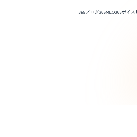
365ブログ
365MEO
365ボイス
ー